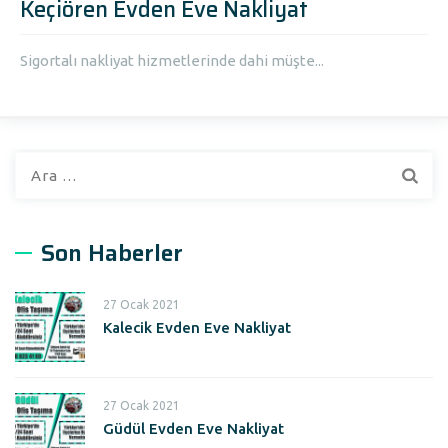
Keçiören Evden Eve Nakliyat
Sigortalı nakliyat hizmetlerinde dahi müşte...
A
r
a
m
Son Haberler
a
:
27 Ocak 2021
Kalecik Evden Eve Nakliyat
27 Ocak 2021
Güdül Evden Eve Nakliyat