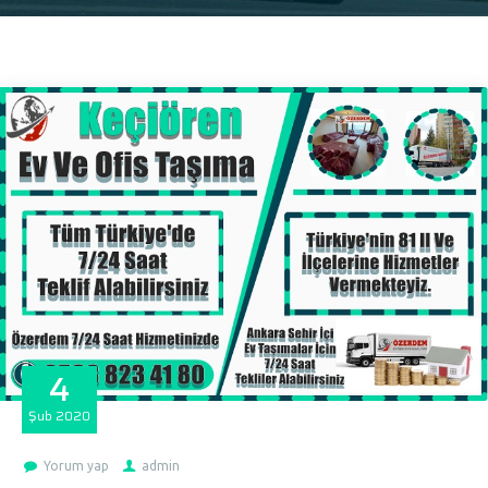
4
Şub
2020
Yorum yap
admin