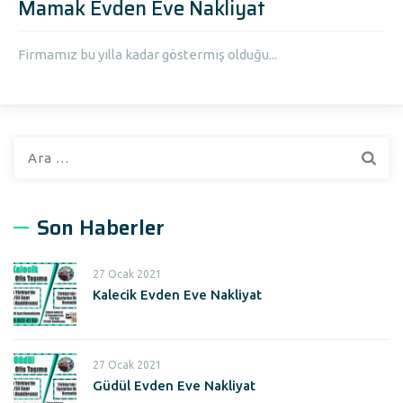
Mamak Evden Eve Nakliyat
Firmamız bu yılla kadar göstermiş olduğu...
A
r
a
m
Son Haberler
a
:
27 Ocak 2021
Kalecik Evden Eve Nakliyat
27 Ocak 2021
Güdül Evden Eve Nakliyat