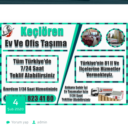
4
Şub
2020
Yorum yap
admin