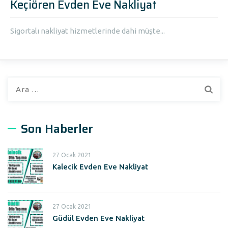
Keçiören Evden Eve Nakliyat
Sigortalı nakliyat hizmetlerinde dahi müşte...
A
r
a
m
Son Haberler
a
:
27 Ocak 2021
Kalecik Evden Eve Nakliyat
27 Ocak 2021
Güdül Evden Eve Nakliyat